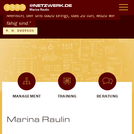
„Das,
was
wir
Menschen
am
meisten
brauchen,
ist
ein
Mensch,
der
uns
dazu
bringt,
das
zu
tun,
wozu
wir
fähig
sind.“
R. W. EMERSON
MANAGEMENT
TRAINING
BERATUNG
Marina Raulin